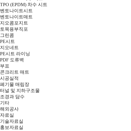
TPO (EPDM) 차수 시트
벤토나이트시트
벤토나이트매트
지오콤포지트
토목용부직포
그린콤
PE시트
지오네트
PE시트 라이닝
PDF 도류벽
부표
콘크리트 매트
시공실적
폐기물 매립장
터널 및 지하구조물
조경과 담수
기타
해외공사
자료실
기술자료실
홍보자료실