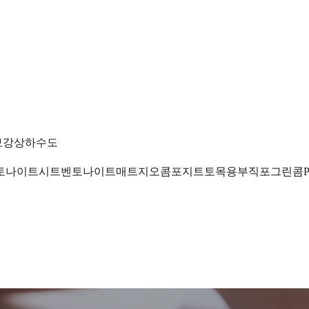
보강
상하수도
토나이트시트
벤토나이트매트
지오콤포지트
토목용부직포
그린콤