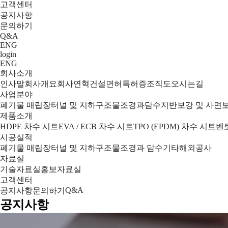
고객센터
공지사항
문의하기
Q&A
ENG
login
ENG
회사소개
인사말
회사개요
회사연혁
건설면허
특허증
조직도
오시는길
사업분야
폐기물 매립장
터널 및 지하구조물
조경과담수
지반보강 및 사면
제품소개
HDPE 차수 시트
EVA / ECB 차수 시트
TPO (EPDM) 차수 시트
벤
시공실적
폐기물 매립장
터널 및 지하구조물
조경과 담수
기타
해외공사
자료실
기술자료실
홍보자료실
고객센터
Q&A
공지사항
문의하기
공지사항