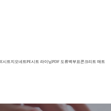
PE시트
지오네트
PE시트 라이닝
PDF 도류벽
부표
콘크리트 매트