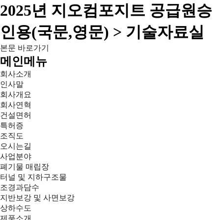
2025년 지오컴포지트 공급원승
인용(국문,영문) > 기술자료실
본문 바로가기
메인메뉴
회사소개
인사말
회사개요
회사연혁
건설면허
특허증
조직도
오시는길
사업분야
폐기물 매립장
터널 및 지하구조물
조경과담수
지반보강 및 사면보강
상하수도
제품소개