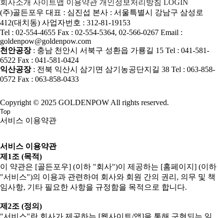
회사소개
사이트맵
이용약관
개인정보처리방침
LOGIN
(주)골든포우
대표 : 심진섭
본사 : 서울특별시 강남구 삼성로
412(대치동)
사업자번호 : 312-81-19153
Tel : 02-554-4655
Fax : 02-554-5364, 02-566-0267
Email :
goldenpow@goldenpow.com
천안공장
: 충남 천안시 서북구 성환읍 가룡길 15
Tel : 041-581-
6522
Fax : 041-581-0424
익산공장
: 전북 익산시 삼기면 삼기농공단지길 38
Tel : 063-858-
0572
Fax : 063-858-0433
Copyright © 2025 GOLDENPOW All rights reserved.
Top
서비스 이용약관
서비스 이용약관
제1조 (목적)
이 약관은 [골든포우] (이하 "회사")이 제공하는 [홈페이지] (이하
"서비스")의 이용과 관련하여 회사와 회원 간의 권리, 의무 및 책
임사항, 기타 필요한 사항을 규정함을 목적으로 합니다.
제2조 (정의)
"서비스"란 회사가 제공하는 [웹사이트/앱]을 통해 구현되는 일